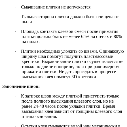
Смачивание плитки не допускается.
·
Тыльная сторона плитки должна быть очищена от
·
пыли.
Площадь контакта клеевой смеси после прижатия
·
плитки должна быть не менее 65% на стенах и 80%
на полах.
Плитки необходимо уложить со швами. Одинаковую
·
ширину шва помогут получить пластмассовые
крестики. Выравнивание плитки осуществляется не
только по длине и ширине, но и при равномерном
прижатии плитки. Не дать проседать в процессе
высыхания клея помогут 3D крестики.
Заполнение швов:
К затирке швов между плиткой приступать только
·
после полного высыхания клеевого слоя, но не
ранее 24-48 часов после укладки плитки. Время
высыхания клея зависит от толщины клеевого слоя
и типа основания.
Остатки клея смываются водой или механически в
·