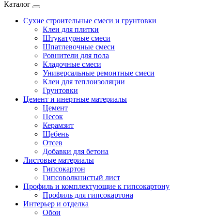
Каталог
Сухие строительные смеси и грунтовки
Клеи для плитки
Штукатурные смеси
Шпатлевочные смеси
Ровнители для пола
Кладочные смеси
Универсальные ремонтные смеси
Клеи для теплоизоляции
Грунтовки
Цемент и инертные материалы
Цемент
Песок
Керамзит
Щебень
Отсев
Добавки для бетона
Листовые материалы
Гипсокартон
Гипсоволкнистый лист
Профиль и комплектующие к гипсокартону
Профиль для гипсокартона
Интерьер и отделка
Обои