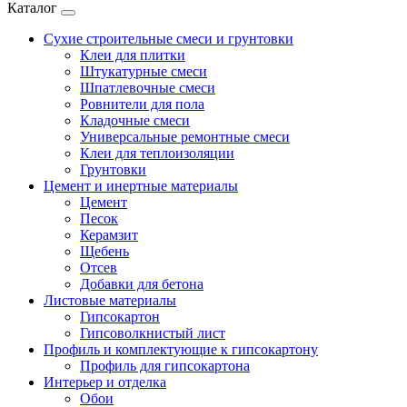
Каталог
Сухие строительные смеси и грунтовки
Клеи для плитки
Штукатурные смеси
Шпатлевочные смеси
Ровнители для пола
Кладочные смеси
Универсальные ремонтные смеси
Клеи для теплоизоляции
Грунтовки
Цемент и инертные материалы
Цемент
Песок
Керамзит
Щебень
Отсев
Добавки для бетона
Листовые материалы
Гипсокартон
Гипсоволкнистый лист
Профиль и комплектующие к гипсокартону
Профиль для гипсокартона
Интерьер и отделка
Обои