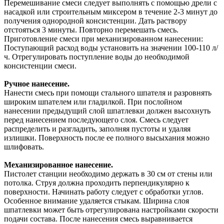
Перемешивание смеси следует выполнять с помощью дрели с
насадкой или строительным миксером в течение 2-3 минут до
получения однородной консистенции. Дать раствору
отстояться 3 минуты. Повторно перемешать смесь.
Приготовление смеси при механизированном нанесении:
Поступающий расход воды установить на значении 100-110 л/
ч. Отрегулировать поступление воды до необходимой
консистенции смеси.
Ручное нанесение.
Нанести смесь при помощи стального шпателя и разровнять
широким шпателем или гладилкой. При послойном
нанесении предыдущий слой шпатлевки должен высохнуть
перед нанесением последующего слоя. Смесь следует
распределить и разгладить, заполняя пустоты и удаляя
излишки. Поверхность после ее полного высыхания можно
шлифовать.
Механизированное нанесение.
Пистолет станции необходимо держать в 30 см от стены или
потолка. Струя должна проходить перпендикулярно к
поверхности. Начинать работу следует с обработки углов.
Особенное внимание удаляется стыкам. Ширина слоя
шпатлевки может быть отрегулирована настройками скорости
подачи состава. После нанесения смесь выравнивается