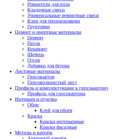
Ровнители для пола
Кладочные смеси
Универсальные ремонтные смеси
Клеи для теплоизоляции
Грунтовки
Цемент и инертные материалы
Цемент
Песок
Керамзит
Щебень
Отсев
Добавки для бетона
Листовые материалы
Гипсокартон
Гипсоволкнистый лист
Профиль и комплектующие к гипсокартону
Профиль для гипсокартона
Интерьер и отделка
Обои
Клей для обоев
Краска
Краски интерьерные
Краски фасадные
Метизы и крепёж
Анкерный крепёж