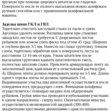
вручную при помощи широкого шпателя или гладилки.
Поверхность после ее полного высыхания можно шлифовать
ручным способом или с применением шлифовальной
машины.
Заделка швов ГКЛ и ГВЛ
.
Тщательно очистить кисточкой стыки от пыли и грязи.
Заусенцы удалить ножом. Расшивка швов при стыковке
заводских листов не требуется. С разрезанных листов
рубанком или ножом снять фаску под углом 45 град. Ширина
и глубина фаски 3-5 мм. Нанести на стыки грунтовку тонким
слоем, тщательно обработав шов и поверхность листа на
расстоянии 12-16 мм от края. Узким шпателем после
высыхания грунтовки вдавить шпатлевочную смесь,
полностью заполняя стыки. Приклеить армирующую ленту на
заполненный шов, вдавливая ее в незастывший раствор (рис.
4). Ширина ленты должна перекрывать зазор на 3-5 мм. Длина
одного отрезка ленты не должны превышать 3 м.
Выравнивание участка шва шпатлевкой осуществляется после
отвердения всех предыдущих слоев. Финишная шлифовка
осуществляется с помощью шкурки или обдирочным
рубанком. Грубая зачистка проводится небольшими участками
в одном направлении - сверху вниз. Окончательная зачистка
осуществляется мелкозернистой шкуркой (300-400)
аккуратными круговыми движениями с края по направлению