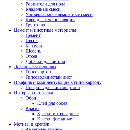
Ровнители для пола
Кладочные смеси
Универсальные ремонтные смеси
Клеи для теплоизоляции
Грунтовки
Цемент и инертные материалы
Цемент
Песок
Керамзит
Щебень
Отсев
Добавки для бетона
Листовые материалы
Гипсокартон
Гипсоволкнистый лист
Профиль и комплектующие к гипсокартону
Профиль для гипсокартона
Интерьер и отделка
Обои
Клей для обоев
Краска
Краски интерьерные
Краски фасадные
Метизы и крепёж
Анкерный крепёж