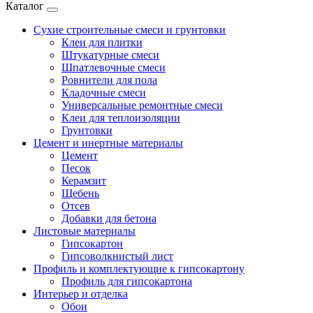
Каталог
Сухие строительные смеси и грунтовки
Клеи для плитки
Штукатурные смеси
Шпатлевочные смеси
Ровнители для пола
Кладочные смеси
Универсальные ремонтные смеси
Клеи для теплоизоляции
Грунтовки
Цемент и инертные материалы
Цемент
Песок
Керамзит
Щебень
Отсев
Добавки для бетона
Листовые материалы
Гипсокартон
Гипсоволкнистый лист
Профиль и комплектующие к гипсокартону
Профиль для гипсокартона
Интерьер и отделка
Обои