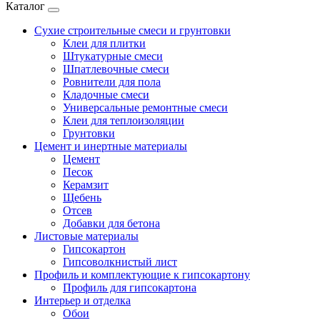
Каталог
Сухие строительные смеси и грунтовки
Клеи для плитки
Штукатурные смеси
Шпатлевочные смеси
Ровнители для пола
Кладочные смеси
Универсальные ремонтные смеси
Клеи для теплоизоляции
Грунтовки
Цемент и инертные материалы
Цемент
Песок
Керамзит
Щебень
Отсев
Добавки для бетона
Листовые материалы
Гипсокартон
Гипсоволкнистый лист
Профиль и комплектующие к гипсокартону
Профиль для гипсокартона
Интерьер и отделка
Обои