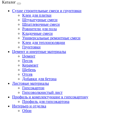
Каталог
Сухие строительные смеси и грунтовки
Клеи для плитки
Штукатурные смеси
Шпатлевочные смеси
Ровнители для пола
Кладочные смеси
Универсальные ремонтные смеси
Клеи для теплоизоляции
Грунтовки
Цемент и инертные материалы
Цемент
Песок
Керамзит
Щебень
Отсев
Добавки для бетона
Листовые материалы
Гипсокартон
Гипсоволкнистый лист
Профиль и комплектующие к гипсокартону
Профиль для гипсокартона
Интерьер и отделка
Обои