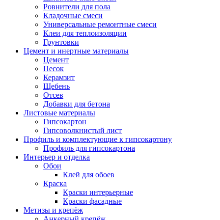
Ровнители для пола
Кладочные смеси
Универсальные ремонтные смеси
Клеи для теплоизоляции
Грунтовки
Цемент и инертные материалы
Цемент
Песок
Керамзит
Щебень
Отсев
Добавки для бетона
Листовые материалы
Гипсокартон
Гипсоволкнистый лист
Профиль и комплектующие к гипсокартону
Профиль для гипсокартона
Интерьер и отделка
Обои
Клей для обоев
Краска
Краски интерьерные
Краски фасадные
Метизы и крепёж
Анкерный крепёж