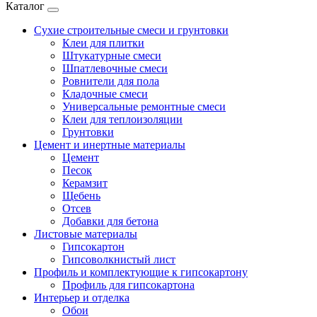
Каталог
Сухие строительные смеси и грунтовки
Клеи для плитки
Штукатурные смеси
Шпатлевочные смеси
Ровнители для пола
Кладочные смеси
Универсальные ремонтные смеси
Клеи для теплоизоляции
Грунтовки
Цемент и инертные материалы
Цемент
Песок
Керамзит
Щебень
Отсев
Добавки для бетона
Листовые материалы
Гипсокартон
Гипсоволкнистый лист
Профиль и комплектующие к гипсокартону
Профиль для гипсокартона
Интерьер и отделка
Обои