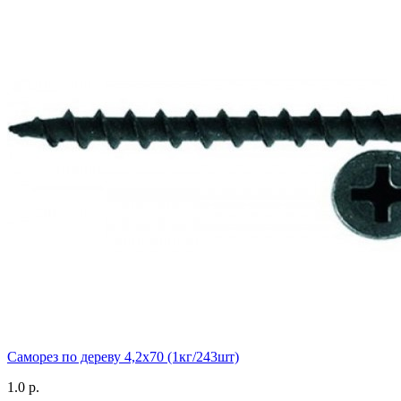
Саморез по дереву 4,2х70 (1кг/243шт)
1.0 р.