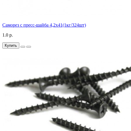
Саморез с пресс-шайба 4,2х41(1кг/324шт)
1.0 р.
Купить