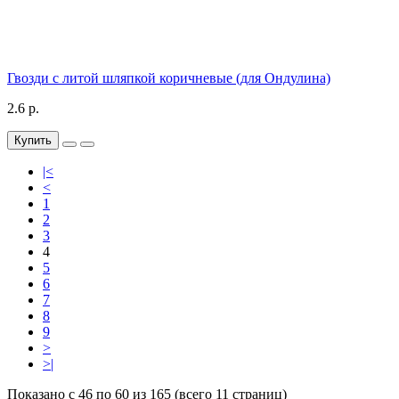
Гвозди с литой шляпкой коричневые (для Ондулина)
2.6 р.
Купить
|<
<
1
2
3
4
5
6
7
8
9
>
>|
Показано с 46 по 60 из 165 (всего 11 страниц)