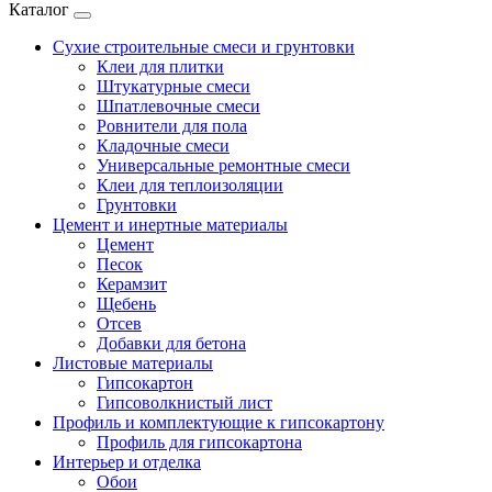
Каталог
Сухие строительные смеси и грунтовки
Клеи для плитки
Штукатурные смеси
Шпатлевочные смеси
Ровнители для пола
Кладочные смеси
Универсальные ремонтные смеси
Клеи для теплоизоляции
Грунтовки
Цемент и инертные материалы
Цемент
Песок
Керамзит
Щебень
Отсев
Добавки для бетона
Листовые материалы
Гипсокартон
Гипсоволкнистый лист
Профиль и комплектующие к гипсокартону
Профиль для гипсокартона
Интерьер и отделка
Обои