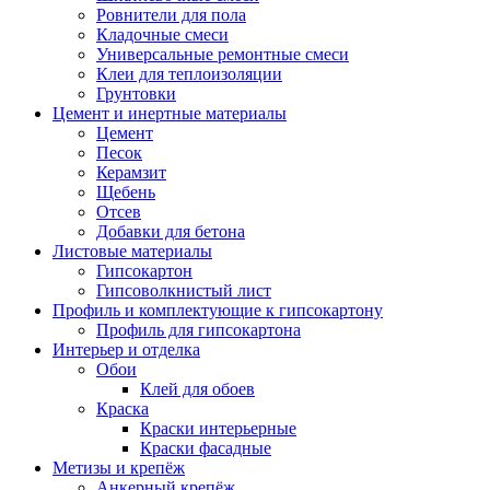
Ровнители для пола
Кладочные смеси
Универсальные ремонтные смеси
Клеи для теплоизоляции
Грунтовки
Цемент и инертные материалы
Цемент
Песок
Керамзит
Щебень
Отсев
Добавки для бетона
Листовые материалы
Гипсокартон
Гипсоволкнистый лист
Профиль и комплектующие к гипсокартону
Профиль для гипсокартона
Интерьер и отделка
Обои
Клей для обоев
Краска
Краски интерьерные
Краски фасадные
Метизы и крепёж
Анкерный крепёж