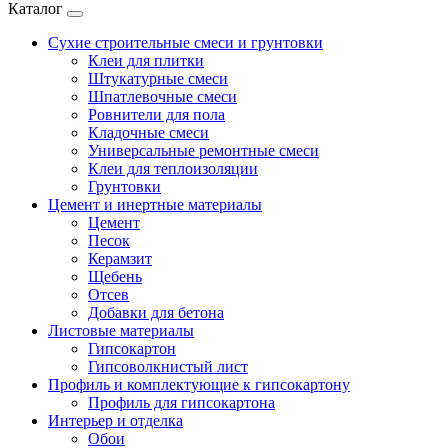
Каталог
Сухие строительные смеси и грунтовки
Клеи для плитки
Штукатурные смеси
Шпатлевочные смеси
Ровнители для пола
Кладочные смеси
Универсальные ремонтные смеси
Клеи для теплоизоляции
Грунтовки
Цемент и инертные материалы
Цемент
Песок
Керамзит
Щебень
Отсев
Добавки для бетона
Листовые материалы
Гипсокартон
Гипсоволкнистый лист
Профиль и комплектующие к гипсокартону
Профиль для гипсокартона
Интерьер и отделка
Обои