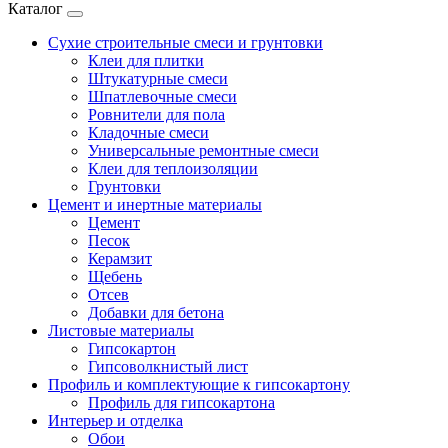
Каталог
Сухие строительные смеси и грунтовки
Клеи для плитки
Штукатурные смеси
Шпатлевочные смеси
Ровнители для пола
Кладочные смеси
Универсальные ремонтные смеси
Клеи для теплоизоляции
Грунтовки
Цемент и инертные материалы
Цемент
Песок
Керамзит
Щебень
Отсев
Добавки для бетона
Листовые материалы
Гипсокартон
Гипсоволкнистый лист
Профиль и комплектующие к гипсокартону
Профиль для гипсокартона
Интерьер и отделка
Обои