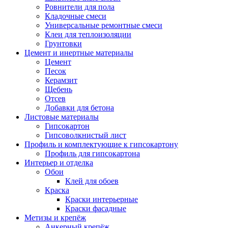
Ровнители для пола
Кладочные смеси
Универсальные ремонтные смеси
Клеи для теплоизоляции
Грунтовки
Цемент и инертные материалы
Цемент
Песок
Керамзит
Щебень
Отсев
Добавки для бетона
Листовые материалы
Гипсокартон
Гипсоволкнистый лист
Профиль и комплектующие к гипсокартону
Профиль для гипсокартона
Интерьер и отделка
Обои
Клей для обоев
Краска
Краски интерьерные
Краски фасадные
Метизы и крепёж
Анкерный крепёж