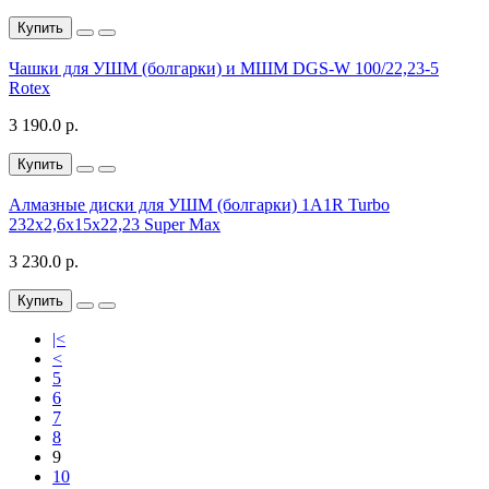
Купить
Чашки для УШМ (болгарки) и МШМ DGS-W 100/22,23-5
Rotex
3 190.0 р.
Купить
Алмазные диски для УШМ (болгарки) 1A1R Turbo
232x2,6x15x22,23 Super Max
3 230.0 р.
Купить
|<
<
5
6
7
8
9
10