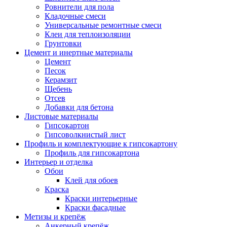
Ровнители для пола
Кладочные смеси
Универсальные ремонтные смеси
Клеи для теплоизоляции
Грунтовки
Цемент и инертные материалы
Цемент
Песок
Керамзит
Щебень
Отсев
Добавки для бетона
Листовые материалы
Гипсокартон
Гипсоволкнистый лист
Профиль и комплектующие к гипсокартону
Профиль для гипсокартона
Интерьер и отделка
Обои
Клей для обоев
Краска
Краски интерьерные
Краски фасадные
Метизы и крепёж
Анкерный крепёж