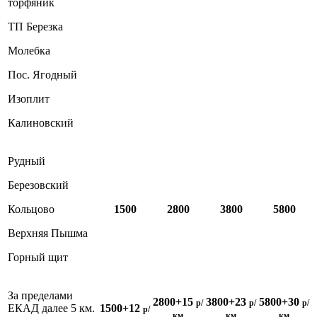
торфяник
ТП Березка
Молебка
Пос. Ягодный
Изоплит
Калиновский
Рудный
Березовский
Кольцово
1500
2800
3800
5800
Верхняя Пышма
Горный щит
За пределами
2800+15
3800+23
5800+30
р/
р/
р/
ЕКАД далее 5 км.
1500+12
р/
км
км
км