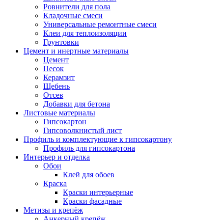
Ровнители для пола
Кладочные смеси
Универсальные ремонтные смеси
Клеи для теплоизоляции
Грунтовки
Цемент и инертные материалы
Цемент
Песок
Керамзит
Щебень
Отсев
Добавки для бетона
Листовые материалы
Гипсокартон
Гипсоволкнистый лист
Профиль и комплектующие к гипсокартону
Профиль для гипсокартона
Интерьер и отделка
Обои
Клей для обоев
Краска
Краски интерьерные
Краски фасадные
Метизы и крепёж
Анкерный крепёж