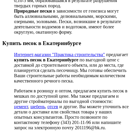
0,10-5 мм, образовавшаяся в результате разрушения
твердых горных пород.
Природные пески
в зависимости от генезиса могут
быть аллювиальными, делювиальными, морскими,
озерными, эоловыми. Пески, возникшие в результате
деятельности водоемов и водотоков, имеют более
округлую, окатанную форму.
Купить песок в Екатеринбурге
Интернет-магазин "Практика строительства"
предлагает
купить песок в Екатеринбурге
по выгодной цене с
доставкой до строительного объекта, или до места, где
планируется сделать песочницу. Мы готовы обеспечить
Ваши строительные работы необходимым количеством
качественного речного песка.
Работаем в розницу и оптом, предлагаем купить песок в
мешках по доступной цене. Мы также предлагаем и
другие стройматериалы по выгодной стоимости:
цемент
,
щебень
,
отсев
и другие. Вы можете уточнить все
детали о доставке или свойствах товара у наших
опытных консультантов. Просто позвоните по
контактному телефону (343) 201-11-96 или напишите
запрос на электронную почту 2011196@bk.ru.