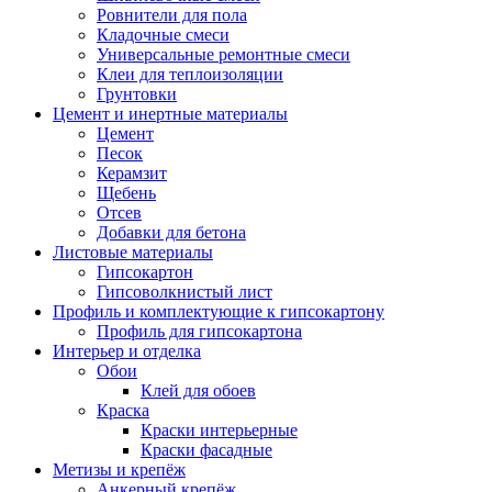
Ровнители для пола
Кладочные смеси
Универсальные ремонтные смеси
Клеи для теплоизоляции
Грунтовки
Цемент и инертные материалы
Цемент
Песок
Керамзит
Щебень
Отсев
Добавки для бетона
Листовые материалы
Гипсокартон
Гипсоволкнистый лист
Профиль и комплектующие к гипсокартону
Профиль для гипсокартона
Интерьер и отделка
Обои
Клей для обоев
Краска
Краски интерьерные
Краски фасадные
Метизы и крепёж
Анкерный крепёж