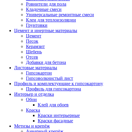
Ровнители для пола
Кладочные смеси
Универсальные ремонтные смеси
Клеи для теплоизоляции
Грунтовки
Цемент и инертные материалы
Цемент
Песок
Керамзит
Щебень
Отсев
Добавки для бетона
Листовые материалы
Гипсокартон
Гипсоволкнистый лист
Профиль и комплектующие к гипсокартону
Профиль для гипсокартона
Интерьер и отделка
Обои
Клей для обоев
Краска
Краски интерьерные
Краски фасадные
Метизы и крепёж
Анкерный крепёж