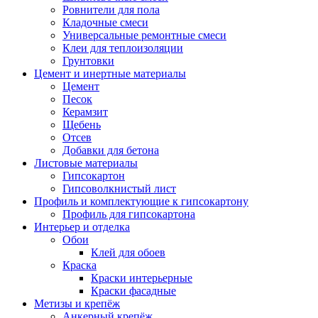
Ровнители для пола
Кладочные смеси
Универсальные ремонтные смеси
Клеи для теплоизоляции
Грунтовки
Цемент и инертные материалы
Цемент
Песок
Керамзит
Щебень
Отсев
Добавки для бетона
Листовые материалы
Гипсокартон
Гипсоволкнистый лист
Профиль и комплектующие к гипсокартону
Профиль для гипсокартона
Интерьер и отделка
Обои
Клей для обоев
Краска
Краски интерьерные
Краски фасадные
Метизы и крепёж
Анкерный крепёж